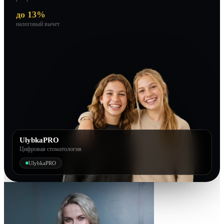
до 13%
налоговый вычет
UlybkaPRO
Цифровая стоматология
UlybkaPRO