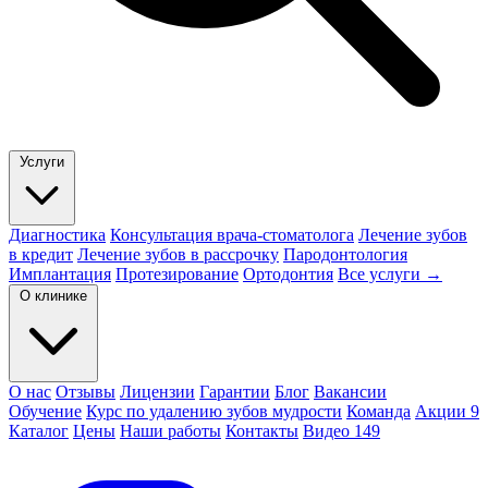
Услуги
Диагностика
Консультация врача-стоматолога
Лечение зубов
в кредит
Лечение зубов в рассрочку
Пародонтология
Имплантация
Протезирование
Ортодонтия
Все услуги →
О клинике
О нас
Отзывы
Лицензии
Гарантии
Блог
Вакансии
Обучение
Курс по удалению зубов мудрости
Команда
Акции
9
Каталог
Цены
Наши работы
Контакты
Видео
149