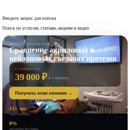
Введите запрос для поиска
Поиск по услугам, статьям, акциям и видео
ПРОТЕЗИРОВАНИЕ
Сравнение акриловых и
нейлоновых съемных протезов
СТОИМОСТЬ
39 000 ₽
за 1 коронку
Онлайн-запись
Получить план лечения →
15+ лет
опыт клиники
0%
рассрочка без банка