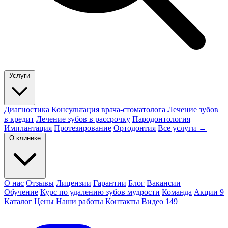
Услуги
Диагностика
Консультация врача-стоматолога
Лечение зубов
в кредит
Лечение зубов в рассрочку
Пародонтология
Имплантация
Протезирование
Ортодонтия
Все услуги →
О клинике
О нас
Отзывы
Лицензии
Гарантии
Блог
Вакансии
Обучение
Курс по удалению зубов мудрости
Команда
Акции
9
Каталог
Цены
Наши работы
Контакты
Видео
149