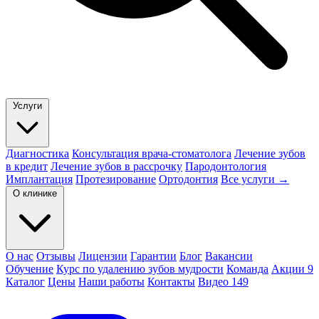
Услуги
Диагностика
Консультация врача-стоматолога
Лечение зубов
в кредит
Лечение зубов в рассрочку
Пародонтология
Имплантация
Протезирование
Ортодонтия
Все услуги →
О клинике
О нас
Отзывы
Лицензии
Гарантии
Блог
Вакансии
Обучение
Курс по удалению зубов мудрости
Команда
Акции
9
Каталог
Цены
Наши работы
Контакты
Видео
149