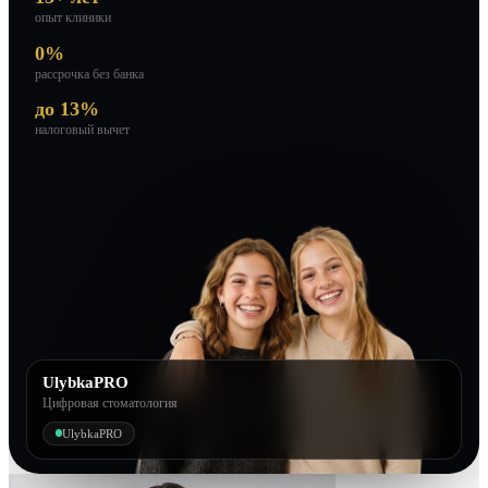
опыт клиники
0%
рассрочка без банка
до 13%
налоговый вычет
UlybkaPRO
Цифровая стоматология
UlybkaPRO