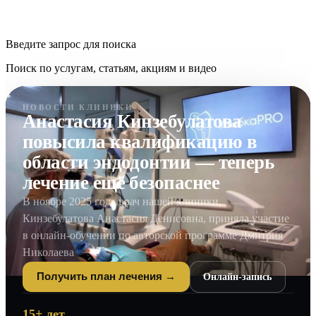
Введите запрос для поиска
Поиск по услугам, статьям, акциям и видео
НОВОСТИ КЛИНИКИ
Анастасия Кинзебулатова
повысила квалификацию в
области эндодонтии — теперь
лечение ещё безопаснее
В ноябре 2025 года врач нашей клиники,
Кинзебулатова Анастасия Денисовна, приняла участие
в онлайн-обучении по авторской программе Дмитрия
Николаева
Онлайн-запись
Получить план лечения →
15+ лет