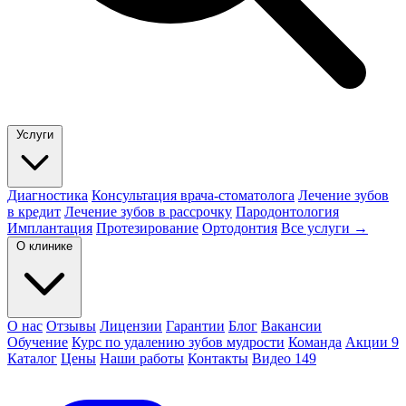
Услуги
Диагностика
Консультация врача-стоматолога
Лечение зубов
в кредит
Лечение зубов в рассрочку
Пародонтология
Имплантация
Протезирование
Ортодонтия
Все услуги →
О клинике
О нас
Отзывы
Лицензии
Гарантии
Блог
Вакансии
Обучение
Курс по удалению зубов мудрости
Команда
Акции
9
Каталог
Цены
Наши работы
Контакты
Видео
149