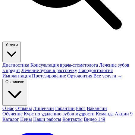
Услуги
Диагностика
Консультация врача-стоматолога
Лечение зубов
в кредит
Лечение зубов в рассрочку
Пародонтология
Имплантация
Протезирование
Ортодонтия
Все услуги →
О клинике
О нас
Отзывы
Лицензии
Гарантии
Блог
Вакансии
Обучение
Курс по удалению зубов мудрости
Команда
Акции
9
Каталог
Цены
Наши работы
Контакты
Видео
149