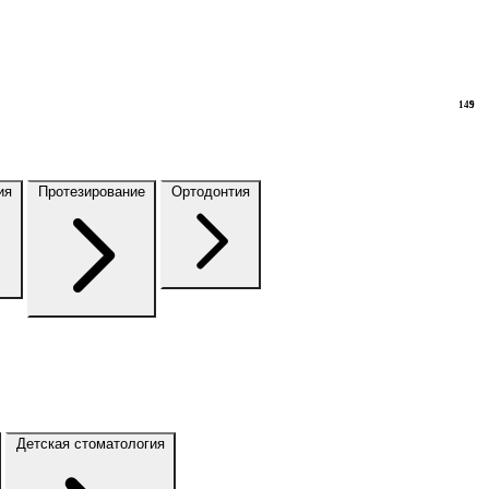
149
9
ия
Протезирование
Ортодонтия
Детская стоматология