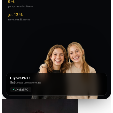
0%
рассрочка без банка
до 13%
налоговый вычет
UlybkaPRO
Цифровая стоматология
UlybkaPRO