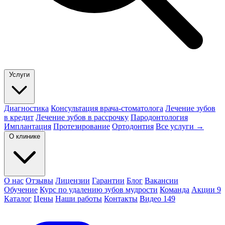
Услуги
Диагностика
Консультация врача-стоматолога
Лечение зубов
в кредит
Лечение зубов в рассрочку
Пародонтология
Имплантация
Протезирование
Ортодонтия
Все услуги →
О клинике
О нас
Отзывы
Лицензии
Гарантии
Блог
Вакансии
Обучение
Курс по удалению зубов мудрости
Команда
Акции
9
Каталог
Цены
Наши работы
Контакты
Видео
149