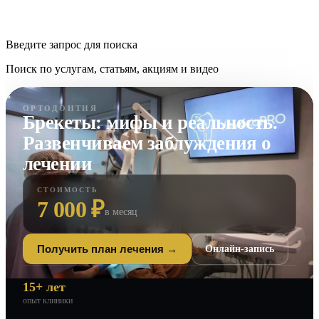
Введите запрос для поиска
Поиск по услугам, статьям, акциям и видео
ОРТОДОНТИЯ
Брекеты: мифы и реальность.
Развенчиваем заблуждения о
лечении
СТОИМОСТЬ
7 000 ₽
в месяц
Онлайн-запись
Получить план лечения →
15+ лет
опыт клиники