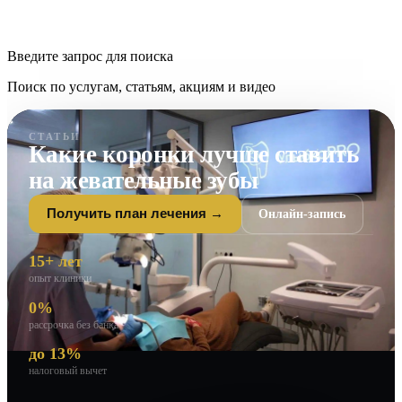
Введите запрос для поиска
Поиск по услугам, статьям, акциям и видео
СТАТЬИ
Какие коронки лучше ставить
на жевательные зубы
Онлайн-запись
Получить план лечения →
15+ лет
опыт клиники
0%
рассрочка без банка
до 13%
налоговый вычет