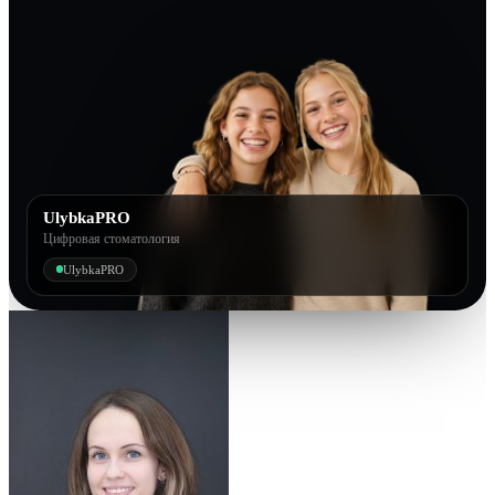
UlybkaPRO
Цифровая стоматология
UlybkaPRO