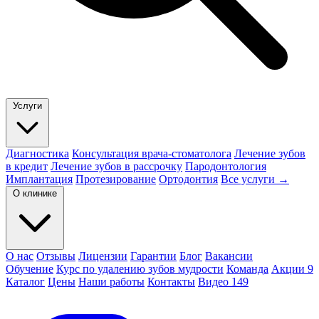
Услуги
Диагностика
Консультация врача-стоматолога
Лечение зубов
в кредит
Лечение зубов в рассрочку
Пародонтология
Имплантация
Протезирование
Ортодонтия
Все услуги →
О клинике
О нас
Отзывы
Лицензии
Гарантии
Блог
Вакансии
Обучение
Курс по удалению зубов мудрости
Команда
Акции
9
Каталог
Цены
Наши работы
Контакты
Видео
149