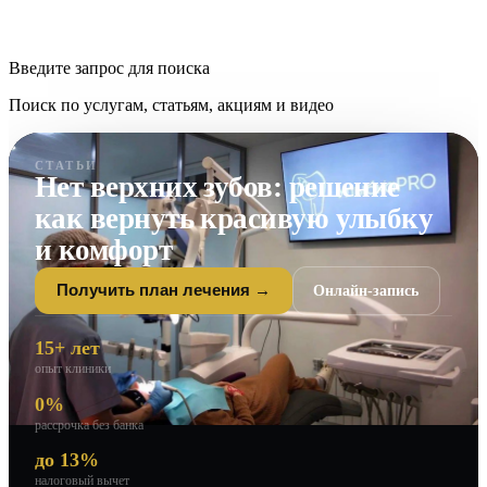
Введите запрос для поиска
Поиск по услугам, статьям, акциям и видео
СТАТЬИ
Нет верхних зубов: решение
как вернуть красивую улыбку
и комфорт
Онлайн-запись
Получить план лечения →
15+ лет
опыт клиники
0%
рассрочка без банка
до 13%
налоговый вычет