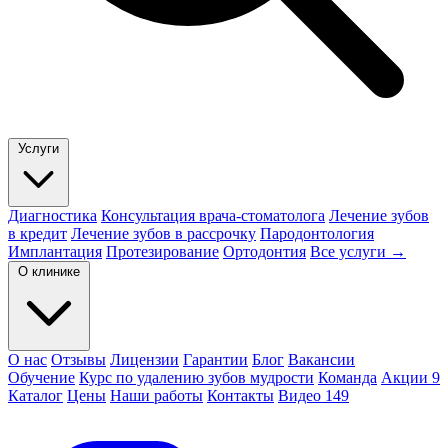
Услуги
Диагностика
Консультация врача-стоматолога
Лечение зубов
в кредит
Лечение зубов в рассрочку
Пародонтология
Имплантация
Протезирование
Ортодонтия
Все услуги →
О клинике
О нас
Отзывы
Лицензии
Гарантии
Блог
Вакансии
Обучение
Курс по удалению зубов мудрости
Команда
Акции
9
Каталог
Цены
Наши работы
Контакты
Видео
149