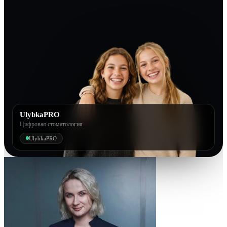
UlybkaPRO
Цифровая стоматология
UlybkaPRO