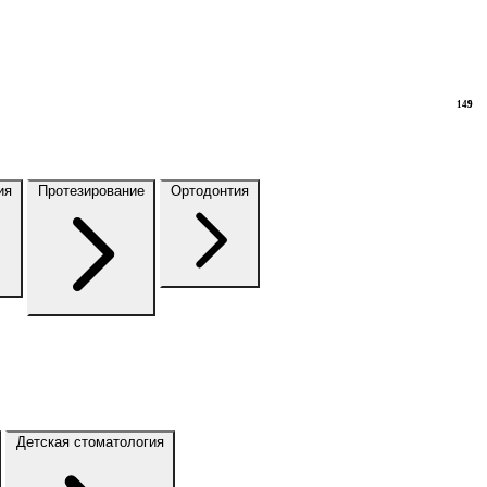
149
9
ия
Протезирование
Ортодонтия
Детская стоматология