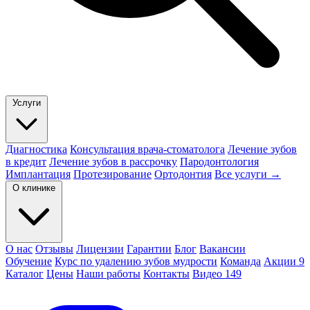
Услуги
Диагностика
Консультация врача-стоматолога
Лечение зубов
в кредит
Лечение зубов в рассрочку
Пародонтология
Имплантация
Протезирование
Ортодонтия
Все услуги →
О клинике
О нас
Отзывы
Лицензии
Гарантии
Блог
Вакансии
Обучение
Курс по удалению зубов мудрости
Команда
Акции
9
Каталог
Цены
Наши работы
Контакты
Видео
149