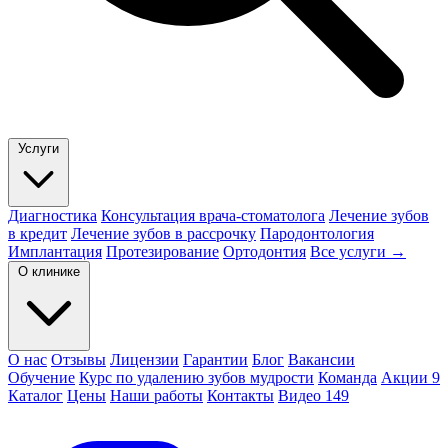
Услуги
Диагностика
Консультация врача-стоматолога
Лечение зубов
в кредит
Лечение зубов в рассрочку
Пародонтология
Имплантация
Протезирование
Ортодонтия
Все услуги →
О клинике
О нас
Отзывы
Лицензии
Гарантии
Блог
Вакансии
Обучение
Курс по удалению зубов мудрости
Команда
Акции
9
Каталог
Цены
Наши работы
Контакты
Видео
149