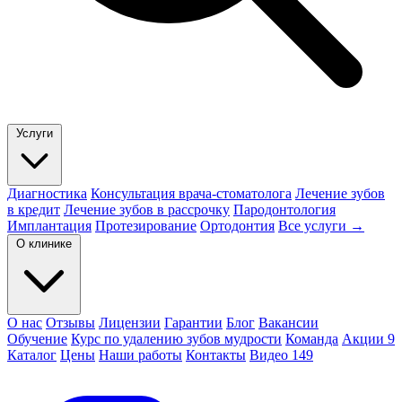
Услуги
Диагностика
Консультация врача-стоматолога
Лечение зубов
в кредит
Лечение зубов в рассрочку
Пародонтология
Имплантация
Протезирование
Ортодонтия
Все услуги →
О клинике
О нас
Отзывы
Лицензии
Гарантии
Блог
Вакансии
Обучение
Курс по удалению зубов мудрости
Команда
Акции
9
Каталог
Цены
Наши работы
Контакты
Видео
149