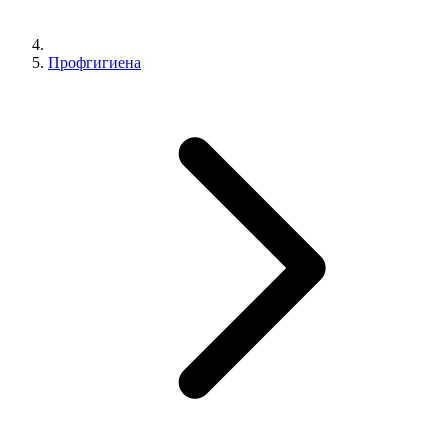
Профгигиена