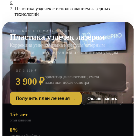
Пластика уздечек с использованием лазерных
технологий
ДЕТСКАЯ СТОМАТОЛОГИЯ
Пластика уздечек лазером
Коррекция уздечки языка или губы лазерным
протоколом — по показаниям и с понятным уходом
после.
ОТ 3 900 ₽
ориентир диагностики; смета
3 900 ₽
пластики после осмотра
Онлайн-запись
Получить план лечения →
15+ лет
опыт клиники
0%
рассрочка без банка