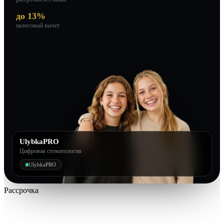
до 13%
налоговый вычет
UlybkaPRO
Цифровая стоматология
UlybkaPRO
Рассрочка