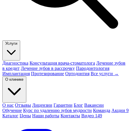
Услуги
Диагностика
Консультация врача-стоматолога
Лечение зубов
в кредит
Лечение зубов в рассрочку
Пародонтология
Имплантация
Протезирование
Ортодонтия
Все услуги →
О клинике
О нас
Отзывы
Лицензии
Гарантии
Блог
Вакансии
Обучение
Курс по удалению зубов мудрости
Команда
Акции
9
Каталог
Цены
Наши работы
Контакты
Видео
149