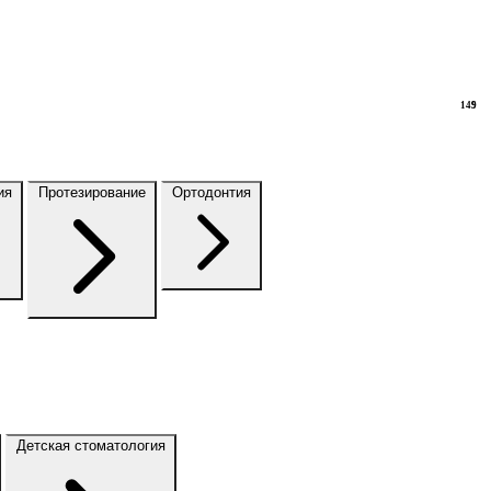
149
9
ия
Протезирование
Ортодонтия
Детская стоматология