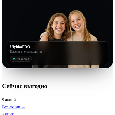
UlybkaPRO
Цифровая стоматология
UlybkaPRO
Сейчас выгодно
9 акций
Все акции →
Акция