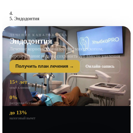
Эндодонтия
ЛЕЧЕНИЕ КАНАЛОВ ЗУБА
Эндодонтия
Лечение корневых каналов под микроскопом,
перелечивание и шанс сохранить зуб вместо удаления
Онлайн-запись
Получить план лечения →
15+ лет
опыт клиники
0%
рассрочка без банка
до 13%
налоговый вычет