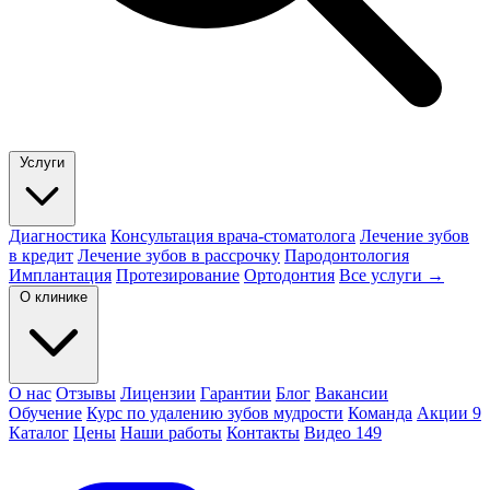
Услуги
Диагностика
Консультация врача-стоматолога
Лечение зубов
в кредит
Лечение зубов в рассрочку
Пародонтология
Имплантация
Протезирование
Ортодонтия
Все услуги →
О клинике
О нас
Отзывы
Лицензии
Гарантии
Блог
Вакансии
Обучение
Курс по удалению зубов мудрости
Команда
Акции
9
Каталог
Цены
Наши работы
Контакты
Видео
149