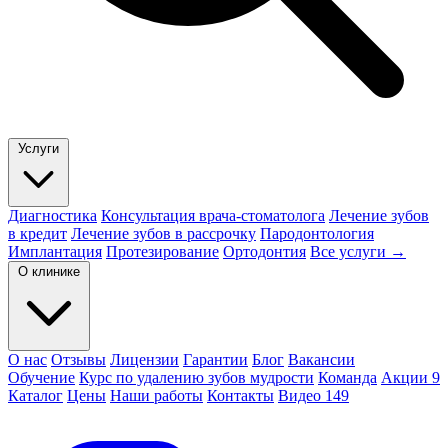
Услуги
Диагностика
Консультация врача-стоматолога
Лечение зубов
в кредит
Лечение зубов в рассрочку
Пародонтология
Имплантация
Протезирование
Ортодонтия
Все услуги →
О клинике
О нас
Отзывы
Лицензии
Гарантии
Блог
Вакансии
Обучение
Курс по удалению зубов мудрости
Команда
Акции
9
Каталог
Цены
Наши работы
Контакты
Видео
149