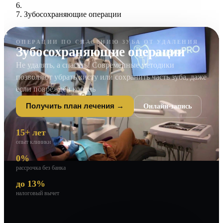
Зубосохраняющие операции
ОПЕРАЦИИ ПО СПАСЕНИЮ ЗУБА ОТ УДАЛЕНИЯ
Зубосохраняющие операции
Не удалять, а спасать! Современные методики
позволяют убрать кисту или сохранить часть зуба, даже
если повреждён корень
Онлайн-запись
Получить план лечения →
15+ лет
опыт клиники
0%
рассрочка без банка
до 13%
налоговый вычет