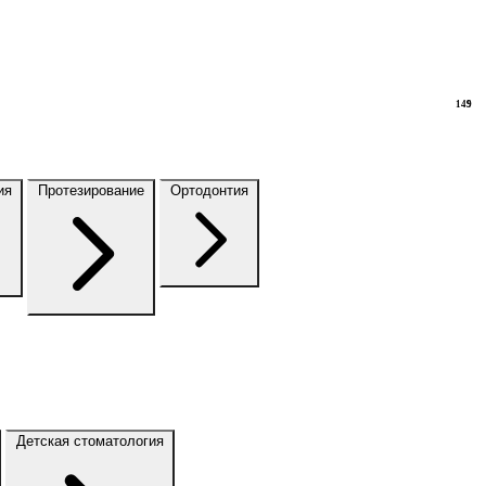
149
9
ия
Протезирование
Ортодонтия
Детская стоматология