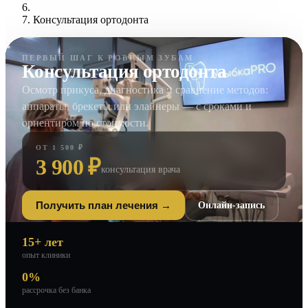
Консультация ортодонта
ПЕРВЫЙ ШАГ К РОВНЫМ ЗУБАМ
Консультация ортодонта
Осмотр прикуса, диагностика и сравнение методов:
аппараты, брекеты или элайнеры — с сроками и
ориентиром по стоимости.
ОТ 1 500 ₽
3 900 ₽
консультация врача
Онлайн-запись
Получить план лечения →
15+ лет
опыт клиники
0%
рассрочка без банка