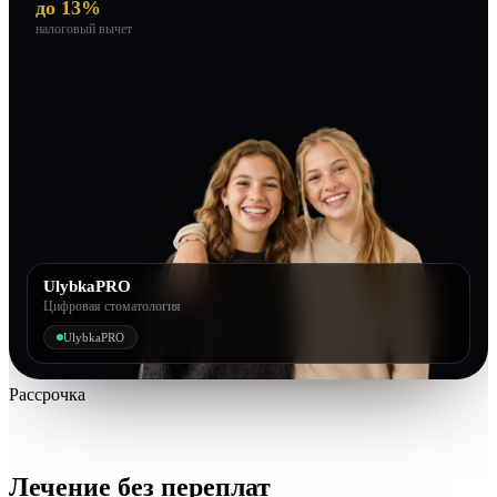
до 13%
налоговый вычет
UlybkaPRO
Цифровая стоматология
UlybkaPRO
Рассрочка
Лечение без переплат