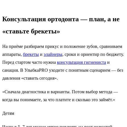
Консультация
ортодонта
— план, а не
«ставьте брекеты»
На приёме разбираем прикус и положение зубов, сравниваем
аппараты,
брекеты
и
элайнеры
, сроки и ориентир по бюджету.
Перед стартом часто нужна
консультация гигиениста
и
санация. В УлыбкаPRO уходите с понятным сценарием — без
давления «ставить сегодня».
«Сначала диагностика и варианты. Потом выбор метода —
когда вы понимаете, за что платите и сколько это займёт.»
Детям
Часто в 5–7 лет можно мягче повлиять на рост челюстей —