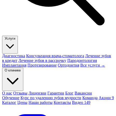
Услуги
Диагностика
Консультация врача-стоматолога
Лечение зубов
в кредит
Лечение зубов в рассрочку
Пародонтология
Имплантация
Протезирование
Ортодонтия
Все услуги →
О клинике
О нас
Отзывы
Лицензии
Гарантии
Блог
Вакансии
Обучение
Курс по удалению зубов мудрости
Команда
Акции
9
Каталог
Цены
Наши работы
Контакты
Видео
149