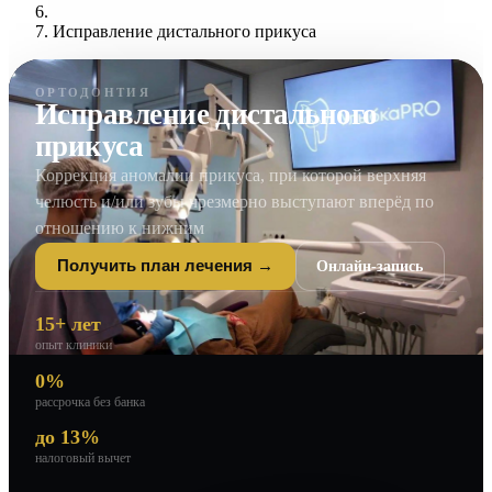
Исправление дистального прикуса
ОРТОДОНТИЯ
Исправление дистального
прикуса
Коррекция аномалии прикуса, при которой верхняя
челюсть и/или зубы чрезмерно выступают вперёд по
отношению к нижним
Онлайн-запись
Получить план лечения →
15+ лет
опыт клиники
0%
рассрочка без банка
до 13%
налоговый вычет