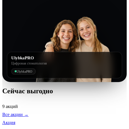
UlybkaPRO
Цифровая стоматология
UlybkaPRO
Сейчас выгодно
9 акций
Все акции →
Акция