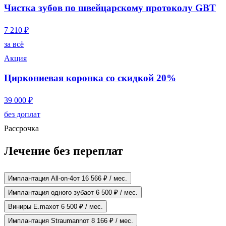
Чистка зубов по швейцарскому протоколу GBT
7 210 ₽
за всё
Акция
Циркониевая коронка со скидкой 20%
39 000 ₽
без доплат
Рассрочка
Лечение без переплат
Имплантация All-on-4
от 16 566 ₽ / мес.
Имплантация одного зуба
от 6 500 ₽ / мес.
Виниры E.max
от 6 500 ₽ / мес.
Имплантация Straumann
от 8 166 ₽ / мес.