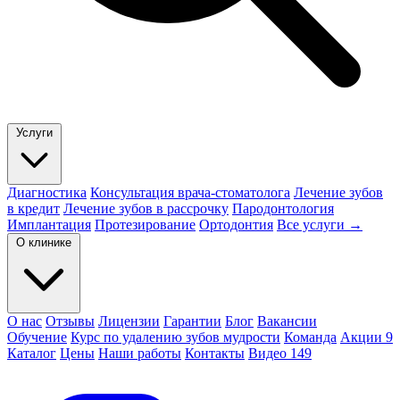
Услуги
Диагностика
Консультация врача-стоматолога
Лечение зубов
в кредит
Лечение зубов в рассрочку
Пародонтология
Имплантация
Протезирование
Ортодонтия
Все услуги →
О клинике
О нас
Отзывы
Лицензии
Гарантии
Блог
Вакансии
Обучение
Курс по удалению зубов мудрости
Команда
Акции
9
Каталог
Цены
Наши работы
Контакты
Видео
149