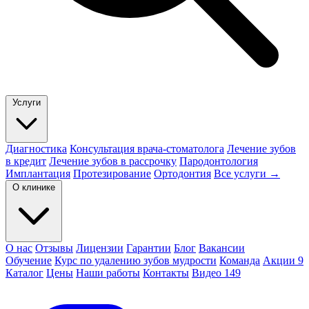
Услуги
Диагностика
Консультация врача-стоматолога
Лечение зубов
в кредит
Лечение зубов в рассрочку
Пародонтология
Имплантация
Протезирование
Ортодонтия
Все услуги →
О клинике
О нас
Отзывы
Лицензии
Гарантии
Блог
Вакансии
Обучение
Курс по удалению зубов мудрости
Команда
Акции
9
Каталог
Цены
Наши работы
Контакты
Видео
149