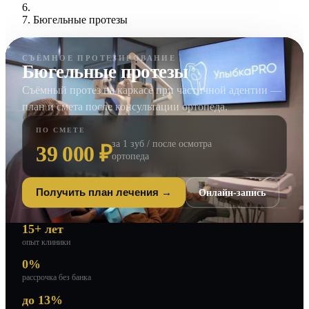
Бюгельные протезы
СЪЁМНОЕ ПРОТЕЗИРОВАНИЕ
Бюгельные протезы
Съёмный протез на каркасе при частичной адентии —
план и смета после консультации ортопеда.
ПО СМЕТЕ
за 1 зуб / после осмотра
39 000 ₽
ортопеда
Онлайн-запись
Получить план лечения →
15+ лет
опыт клиники
0%
рассрочка без банка
до 13%