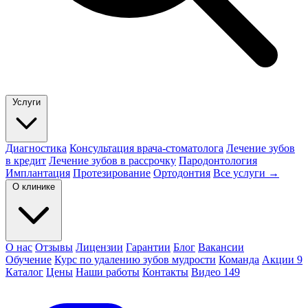
Услуги
Диагностика
Консультация врача-стоматолога
Лечение зубов
в кредит
Лечение зубов в рассрочку
Пародонтология
Имплантация
Протезирование
Ортодонтия
Все услуги →
О клинике
О нас
Отзывы
Лицензии
Гарантии
Блог
Вакансии
Обучение
Курс по удалению зубов мудрости
Команда
Акции
9
Каталог
Цены
Наши работы
Контакты
Видео
149