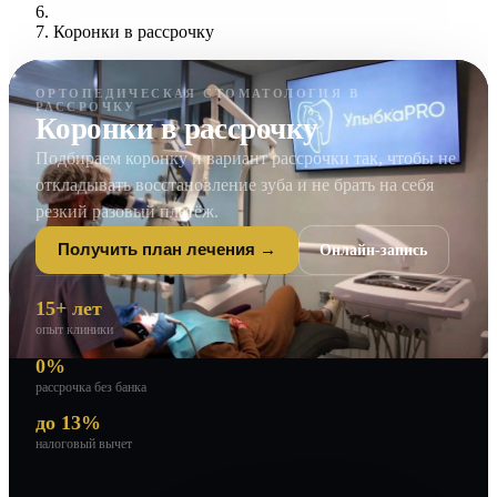
Коронки в рассрочку
ОРТОПЕДИЧЕСКАЯ СТОМАТОЛОГИЯ В
РАССРОЧКУ
Коронки в рассрочку
Подбираем коронку и вариант рассрочки так, чтобы не
откладывать восстановление зуба и не брать на себя
резкий разовый платёж.
Онлайн-запись
Получить план лечения →
15+ лет
опыт клиники
0%
рассрочка без банка
до 13%
налоговый вычет