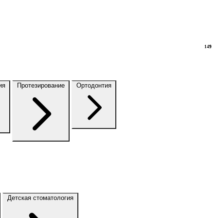
149
9
ия
Протезирование
Ортодонтия
Детская стоматология