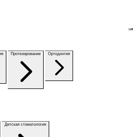
149
9
ия
Протезирование
Ортодонтия
Детская стоматология