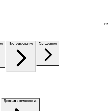
149
9
ия
Протезирование
Ортодонтия
Детская стоматология