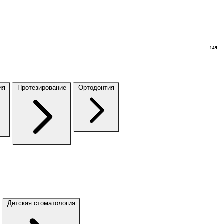
149
9
ия
Протезирование
Ортодонтия
Детская стоматология