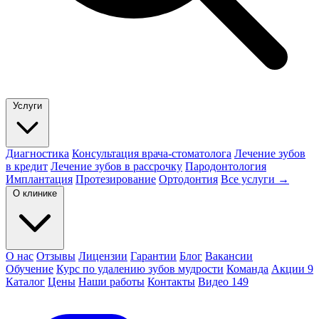
Услуги
Диагностика
Консультация врача-стоматолога
Лечение зубов
в кредит
Лечение зубов в рассрочку
Пародонтология
Имплантация
Протезирование
Ортодонтия
Все услуги →
О клинике
О нас
Отзывы
Лицензии
Гарантии
Блог
Вакансии
Обучение
Курс по удалению зубов мудрости
Команда
Акции
9
Каталог
Цены
Наши работы
Контакты
Видео
149