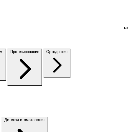
149
9
ия
Протезирование
Ортодонтия
Детская стоматология