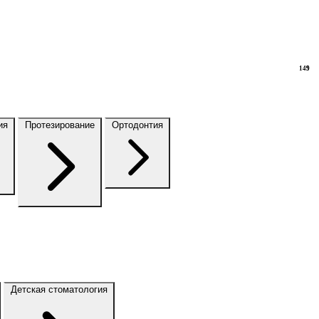
149
9
ия
Протезирование
Ортодонтия
Детская стоматология