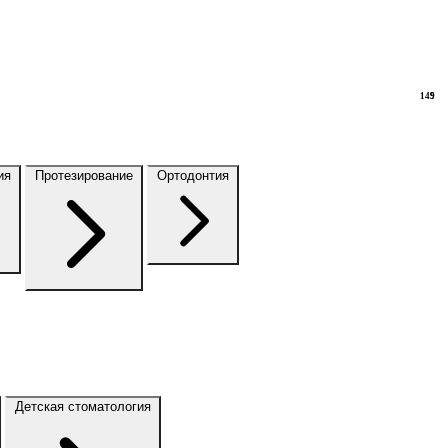
149
9
ия
Протезирование
Ортодонтия
Детская стоматология