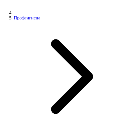
Профгигиена