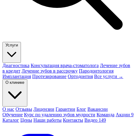
Услуги
Диагностика
Консультация врача-стоматолога
Лечение зубов
в кредит
Лечение зубов в рассрочку
Пародонтология
Имплантация
Протезирование
Ортодонтия
Все услуги →
О клинике
О нас
Отзывы
Лицензии
Гарантии
Блог
Вакансии
Обучение
Курс по удалению зубов мудрости
Команда
Акции
9
Каталог
Цены
Наши работы
Контакты
Видео
149