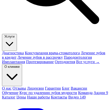
Услуги
Диагностика
Консультация врача-стоматолога
Лечение зубов
в кредит
Лечение зубов в рассрочку
Пародонтология
Имплантация
Протезирование
Ортодонтия
Все услуги →
О клинике
О нас
Отзывы
Лицензии
Гарантии
Блог
Вакансии
Обучение
Курс по удалению зубов мудрости
Команда
Акции
9
Каталог
Цены
Наши работы
Контакты
Видео
149